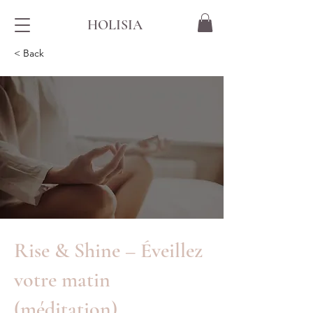
HOLISIA
< Back
Rise & Shine – Éveillez
votre matin
(méditation)