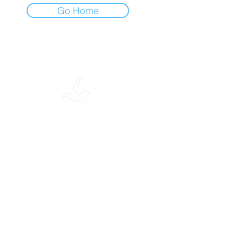
Go Home
La Maison
98 Rue du Chateau
92100 Boulogne-Billancourt
Tel:
06 30 49 02 52
Email:
hello@holisia.fr
Rejoignez la communauté