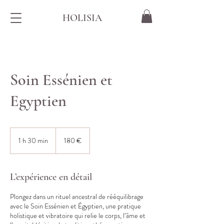
HOLISIA
Soin Essénien et
Egyptien
180
euros
1 h 30 min
1
180 €
3
0
m
L’expérience en détail
i
n
Plongez dans un rituel ancestral de rééquilibrage
avec le Soin Essénien et Égyptien, une pratique
holistique et vibratoire qui relie le corps, l’âme et