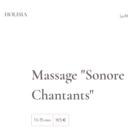
HOLISIA
La M
Massage "Sonore 
Chantants"
165
1 h 15 min
1
165 €
euros
1