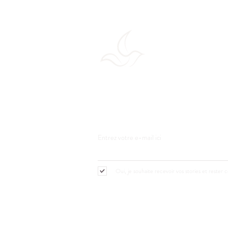
Rejoignez la communaut
Recevez des inspirations bien-être, des conse
pratiques simples pour un quotidien plus harm
Entrez votre e-mail ici
Oui, je souhaite recevoir vos stories et rester