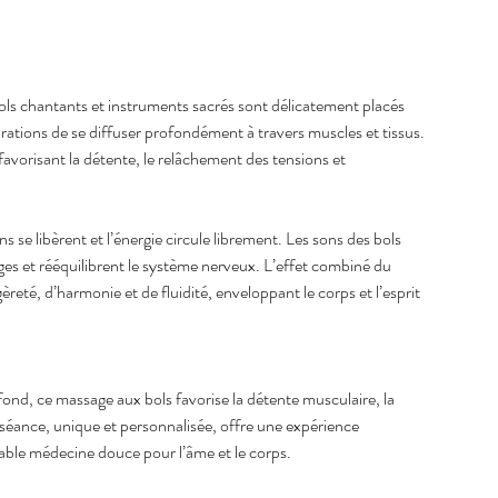
ols chantants et instruments sacrés sont délicatement placés
rations de se diffuser profondément à travers muscles et tissus.
vorisant la détente, le relâchement des tensions et
ns se libèrent et l’énergie circule librement. Les sons des bols
ages et rééquilibrent le système nerveux. L’effet combiné du
èreté, d’harmonie et de fluidité, enveloppant le corps et l’esprit
ofond, ce massage aux bols favorise la détente musculaire, la
séance, unique et personnalisée, offre une expérience
table médecine douce pour l’âme et le corps.