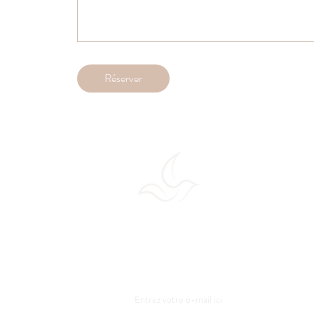
Réserver
Rejoignez la communaut
Recevez des inspirations bien-être, des conse
pratiques simples pour un quotidien plus harm
Entrez votre e-mail ici