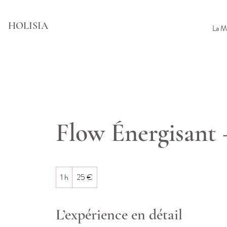
HOLISIA
La M
Flow Énergisant 
25
1 h
1
25 €
euros
L’expérience en détail