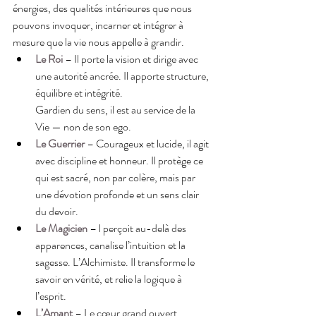
énergies, des qualités intérieures que nous 
pouvons invoquer, incarner et intégrer à 
mesure que la vie nous appelle à grandir.
Le Roi
– Il porte la vision et dirige avec 
une autorité ancrée. Il apporte structure, 
équilibre et intégrité.
Gardien du sens, il est au service de la 
Vie — non de son ego.
Le Guerrier
– Courageux et lucide, il agit 
avec discipline et honneur. Il protège ce 
qui est sacré, non par colère, mais par 
une dévotion profonde et un sens clair 
du devoir.
Le Magicien
 – l perçoit au-delà des 
apparences, canalise l’intuition et la 
sagesse. L’Alchimiste. Il transforme le 
savoir en vérité, et relie la logique à 
l’esprit.
L’Amant
 – Le cœur grand ouvert, 