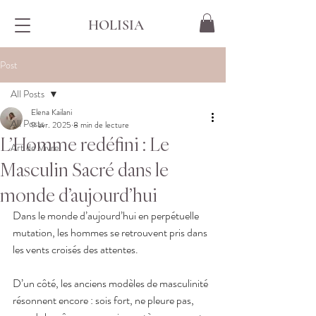
HOLISIA
Post
All Posts
Elena Kailani
All Posts
9 avr. 2025
8 min de lecture
L’Homme redéfini : Le
Art de Vivre
Masculin Sacré dans le
monde d’aujourd’hui
Dans le monde d’aujourd’hui en perpétuelle 
mutation, les hommes se retrouvent pris dans 
les vents croisés des attentes.
D’un côté, les anciens modèles de masculinité 
résonnent encore : sois fort, ne pleure pas, 