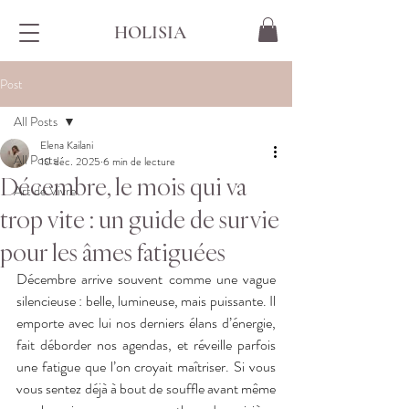
HOLISIA
Post
All Posts
Elena Kailani
All Posts
10 déc. 2025
6 min de lecture
Décembre, le mois qui va
Art de Vivre
trop vite : un guide de survie
pour les âmes fatiguées
Décembre arrive souvent comme une vague 
silencieuse : belle, lumineuse, mais puissante. Il 
emporte avec lui nos derniers élans d’énergie, 
fait déborder nos agendas, et réveille parfois 
une fatigue que l’on croyait maîtriser. Si vous 
vous sentez déjà à bout de souffle avant même 