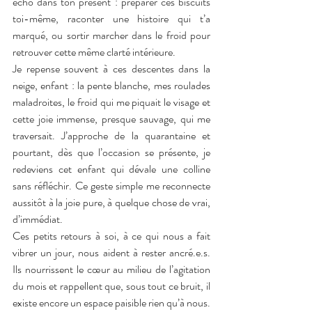
écho dans ton présent : préparer ces biscuits 
toi-même, raconter une histoire qui t’a 
marqué, ou sortir marcher dans le froid pour 
retrouver cette même clarté intérieure.
Je repense souvent à ces descentes dans la 
neige, enfant : la pente blanche, mes roulades 
maladroites, le froid qui me piquait le visage et 
cette joie immense, presque sauvage, qui me 
traversait. J’approche de la quarantaine et 
pourtant, dès que l’occasion se présente, je 
redeviens cet enfant qui dévale une colline 
sans réfléchir. Ce geste simple me reconnecte 
aussitôt à la joie pure, à quelque chose de vrai, 
d’immédiat.
Ces petits retours à soi, à ce qui nous a fait 
vibrer un jour, nous aident à rester ancré.e.s. 
Ils nourrissent le cœur au milieu de l’agitation 
du mois et rappellent que, sous tout ce bruit, il 
existe encore un espace paisible rien qu’à nous.