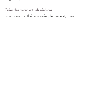
Créer des micro-rituels réalistes
Une tasse de thé savourée pleinement, trois 
respirations profondes, une intention 
griffonnée sur un coin de page… Ces petits 
gestes, presque invisibles, soutiennent l’énergie 
et le bien-être sans pression. Ce sont de 
petites ancres dans la journée.
Conclusion – Avancer 
doucement, en se laissant 
porter
Décembre a parfois le don de nous étirer dans 
tous les sens, et il est naturel de se sentir 
fatigué.e. Pourtant, même dans le tourbillon, il 
reste toujours des interstices de lumière, des 